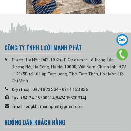
CÔNG TY TNHH LƯỚI MẠNH PHÁT
Địa chỉ: Hà Nội : D43-19 Khu D Geleximco Lê Trọng Tấn,
Dương Nội, Hà Đông, Hà Nội 10000, Việt Nam. Chi nhánh HCM
: 120/5D tổ 101 ấp Tam Đông, Thới Tam Thôn, Hóc Môn, Hồ
Chí Minh
Điện thoại: 0974 823 334 - 0944 153 836
Fax: +84-24-35500914[842435500914]
Email:
tongkhomanhphat@gmail.com
HƯỚNG DẪN KHÁCH HÀNG