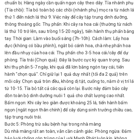
chuẩn bị. Hàng ngày cần quấn ngọn cây theo dây. Tỉa nhánh phụ
(Tỉa chồi): Tỉa bỏ toàn bộ các chồi (nhánh phụ) mọc ra từ nách lá
thứ 1 đến nách lá thứ 9. Việc này để cây tập trung dinh dưỡng,
thông thoáng gốc. Thụ phấn: Khi cây ra hoa cái (thường từ nách
lá thứ 10 trở lên, sau trồng 15-20 ngày), tiến hành thụ phấn bằng
tay. Thời gian: Làm vào buổi sáng (7h-10h). Cách làm: Lấy hoa
đực (không có bầu phình), ngắt bỏ cánh hoa, chà nhẹ phấn hoa
lên đầu nhụy của hoa cái. Thụ phấn cho 3-5 hoa cái/cây để dự
phòng. Tỉa trái (Chọn quả): Đây là bước cực kỳ quan trọng. Sau
khi thụ phấn 5-7 ngày, khi quả đã lớn bằng ngón tay cái, tiến
hành "chọn quả". Chỉ giữ lại 1 quả duy nhất (tối đa 2 quả) trên
mỗi cây. Chọn quả tròn đều, không dị tật, cuống to, nằm ở vị trí lá
từ 10-15. Tỉa bỏ tất cả các quả còn lại. Bước này đảm bảo cây
dồn toàn bộ dinh dưỡng nuôi 1 quả cho chất lượng cao nhất.
Bấm ngọn: Khi cây leo giàn được khoảng 25 lá, tiến hành bấm
ngọn (ngắt ngọn thân chính) để cây dừng sinh trưởng chiều cao,
tập trung nuôi trái.
Bước 5: Phòng trừ sâu bệnh hại trong nhà màng
Dù nhà màng rất an toàn, vẫn cần cảnh giác. Phòng ngừa: Đảm
bảo lưới chống côn trùng của Lưới Mạnh Phát luôn kín, không