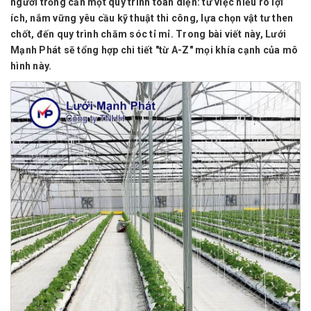
người trồng cần một quy trình toàn diện: từ việc hiểu rõ lợi
ích, nắm vững yêu cầu kỹ thuật thi công, lựa chọn vật tư then
chốt, đến quy trình chăm sóc tỉ mỉ. Trong bài viết này, Lưới
Mạnh Phát sẽ tổng hợp chi tiết "từ A-Z" mọi khía cạnh của mô
hình này.