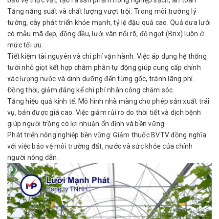
bảo vệ thực vật, tạo ra sản phẩm nông nghiệp sạch, an toàn.
Tăng năng suất và chất lượng vượt trội: Trong môi trường lý
tưởng, cây phát triển khỏe mạnh, tỷ lệ đậu quả cao. Quả dưa lưới
có mẫu mã đẹp, đồng đều, lưới vân nổi rõ, độ ngọt (Brix) luôn ở
mức tối ưu.
Tiết kiệm tài nguyên và chi phí vận hành: Việc áp dụng hệ thống
tưới nhỏ giọt kết hợp châm phân tự động giúp cung cấp chính
xác lượng nước và dinh dưỡng đến từng gốc, tránh lãng phí.
Đồng thời, giảm đáng kể chi phí nhân công chăm sóc.
Tăng hiệu quả kinh tế: Mô hình nhà màng cho phép sản xuất trái
vụ, bán được giá cao. Việc giảm rủi ro do thời tiết và dịch bệnh
giúp người trồng có lợi nhuận ổn định và bền vững.
Phát triển nông nghiệp bền vững: Giảm thuốc BVTV đồng nghĩa
với việc bảo vệ môi trường đất, nước và sức khỏe của chính
người nông dân.