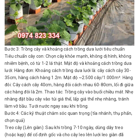
Bước 3: Trồng cây và khoảng cách trồng dưa lưới tiêu chuẩn
Tiêu chuẩn cây con: Chọn cây khỏe mạnh, không dị hình, không
nhiễm bệnh, có từ 1-2 lá thật. Mật độ và khoảng cách trồng dưa
lưới: Hàng đơn: Khoảng cách trồng dưa lưới là: cây cách cây 30-
35cm, hàng cách hàng 1.2m. Mật độ ~2.500 cây/1.000m². Hàng
đôi: Cây cách cây 40cm, hàng đôi cách nhau 60-80cm, lối đi giữa
các hàng đôi là 2m. Thao tác: Trồng cây vào buổi chiều mát. Nhẹ
nhàng đặt bầu cây vào túi giá thể, lấp giá thể nhẹ nhàng, tránh
làm vỡ bầu. Tưới nước ngay sau khi trồng.
Bước 4: Các kỹ thuật chăm sóc quan trọng (tỉa nhánh, thụ phấn,
chọn quả)
Treo cây (Lên giàn): Sau khi trồng 7-10 ngày, dùng dây treo
(hoặc kẹp) để cố định gốc và cho cây leo lên lưới leo giàn đã