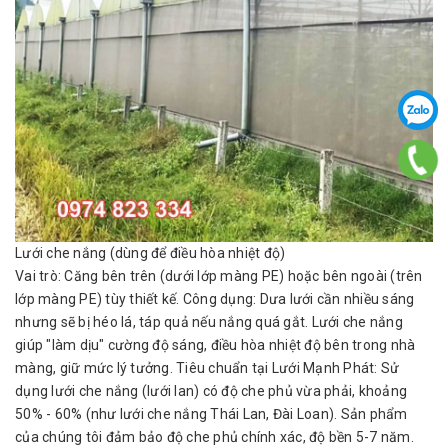
Lưới che nắng (dùng để điều hòa nhiệt độ)
Vai trò: Căng bên trên (dưới lớp màng PE) hoặc bên ngoài (trên
lớp màng PE) tùy thiết kế. Công dụng: Dưa lưới cần nhiều sáng
nhưng sẽ bị héo lá, táp quả nếu nắng quá gắt. Lưới che nắng
giúp "làm dịu" cường độ sáng, điều hòa nhiệt độ bên trong nhà
màng, giữ mức lý tưởng. Tiêu chuẩn tại Lưới Mạnh Phát: Sử
dụng lưới che nắng (lưới lan) có độ che phủ vừa phải, khoảng
50% - 60% (như lưới che nắng Thái Lan, Đài Loan). Sản phẩm
của chúng tôi đảm bảo độ che phủ chính xác, độ bền 5-7 năm.