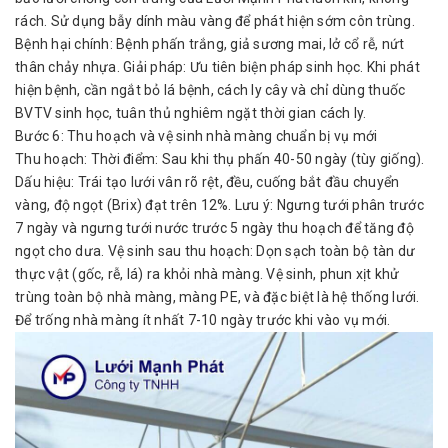
rách. Sử dụng bẫy dính màu vàng để phát hiện sớm côn trùng.
Bệnh hại chính: Bệnh phấn trắng, giả sương mai, lở cổ rễ, nứt
thân chảy nhựa. Giải pháp: Ưu tiên biện pháp sinh học. Khi phát
hiện bệnh, cần ngắt bỏ lá bệnh, cách ly cây và chỉ dùng thuốc
BVTV sinh học, tuân thủ nghiêm ngặt thời gian cách ly.
Bước 6: Thu hoạch và vệ sinh nhà màng chuẩn bị vụ mới
Thu hoạch: Thời điểm: Sau khi thụ phấn 40-50 ngày (tùy giống).
Dấu hiệu: Trái tạo lưới vân rõ rệt, đều, cuống bắt đầu chuyển
vàng, độ ngọt (Brix) đạt trên 12%. Lưu ý: Ngưng tưới phân trước
7 ngày và ngưng tưới nước trước 5 ngày thu hoạch để tăng độ
ngọt cho dưa. Vệ sinh sau thu hoạch: Dọn sạch toàn bộ tàn dư
thực vật (gốc, rễ, lá) ra khỏi nhà màng. Vệ sinh, phun xịt khử
trùng toàn bộ nhà màng, màng PE, và đặc biệt là hệ thống lưới.
Để trống nhà màng ít nhất 7-10 ngày trước khi vào vụ mới.