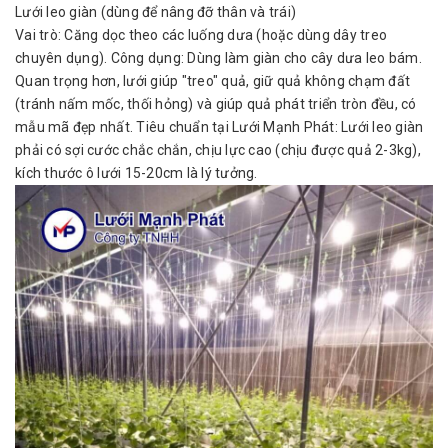
Lưới leo giàn (dùng để nâng đỡ thân và trái)
Vai trò: Căng dọc theo các luống dưa (hoặc dùng dây treo
chuyên dụng). Công dụng: Dùng làm giàn cho cây dưa leo bám.
Quan trọng hơn, lưới giúp "treo" quả, giữ quả không chạm đất
(tránh nấm mốc, thối hỏng) và giúp quả phát triển tròn đều, có
mẫu mã đẹp nhất. Tiêu chuẩn tại Lưới Mạnh Phát: Lưới leo giàn
phải có sợi cước chắc chắn, chịu lực cao (chịu được quả 2-3kg),
kích thước ô lưới 15-20cm là lý tưởng.