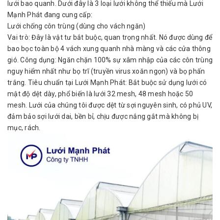
lưới bao quanh. Dưới đây là 3 loại lưới không thể thiếu mà Lưới
Mạnh Phát đang cung cấp:
Lưới chống côn trùng (dùng cho vách ngăn)
Vai trò: Đây là vật tư bắt buộc, quan trọng nhất. Nó được dùng để
bao bọc toàn bộ 4 vách xung quanh nhà màng và các cửa thông
gió. Công dụng: Ngăn chặn 100% sự xâm nhập của các côn trùng
nguy hiểm nhất như bọ trĩ (truyền virus xoăn ngọn) và bọ phấn
trắng. Tiêu chuẩn tại Lưới Mạnh Phát: Bắt buộc sử dụng lưới có
mật độ dệt dày, phổ biến là lưới 32 mesh, 48 mesh hoặc 50
mesh. Lưới của chúng tôi được dệt từ sợi nguyên sinh, có phủ UV,
đảm bảo sợi lưới dai, bền bỉ, chịu được nắng gắt mà không bị
mục, rách.