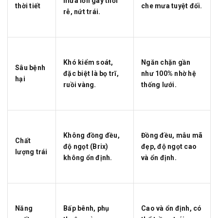
mưa lớn gây thối
thời tiết
che mưa tuyệt đối.
rễ, nứt trái.
Khó kiểm soát,
Ngăn chặn gần
Sâu bệnh
đặc biệt là bọ trĩ,
như 100% nhờ hệ
hại
ruồi vàng.
thống lưới.
Không đồng đều,
Đồng đều, mẫu mã
Chất
độ ngọt (Brix)
đẹp, độ ngọt cao
lượng trái
không ổn định.
và ổn định.
Năng
Bấp bênh, phụ
Cao và ổn định, có