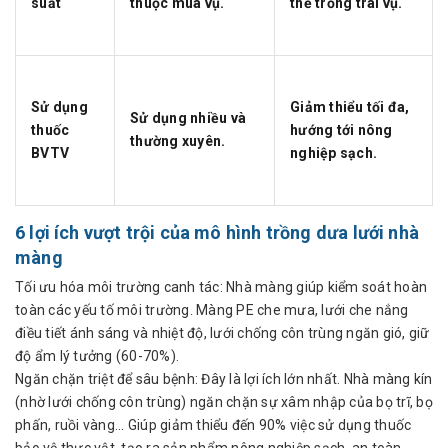
suất
thuộc mùa vụ.
thể trồng trái vụ.
Sử dụng
Giảm thiểu tối đa,
Sử dụng nhiều và
thuốc
hướng tới nông
thường xuyên.
BVTV
nghiệp sạch.
6 lợi ích vượt trội của mô hình trồng dưa lưới nhà
màng
Tối ưu hóa môi trường canh tác: Nhà màng giúp kiểm soát hoàn
toàn các yếu tố môi trường. Màng PE che mưa, lưới che nắng
điều tiết ánh sáng và nhiệt độ, lưới chống côn trùng ngăn gió, giữ
độ ẩm lý tưởng (60-70%).
Ngăn chặn triệt để sâu bệnh: Đây là lợi ích lớn nhất. Nhà màng kín
(nhờ lưới chống côn trùng) ngăn chặn sự xâm nhập của bọ trĩ, bọ
phấn, ruồi vàng... Giúp giảm thiểu đến 90% việc sử dụng thuốc