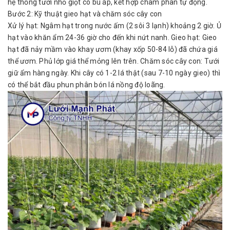
hệ thống tưới nhỏ giọt có bù áp, kết hợp châm phân tự động.
Bước 2: Kỹ thuật gieo hạt và chăm sóc cây con
Xử lý hạt: Ngâm hạt trong nước ấm (2 sôi 3 lạnh) khoảng 2 giờ. Ủ
hạt vào khăn ẩm 24-36 giờ cho đến khi nứt nanh. Gieo hạt: Gieo
hạt đã nảy mầm vào khay ươm (khay xốp 50-84 lỗ) đã chứa giá
thể ươm. Phủ lớp giá thể mỏng lên trên. Chăm sóc cây con: Tưới
giữ ẩm hàng ngày. Khi cây có 1-2 lá thật (sau 7-10 ngày gieo) thì
có thể bắt đầu phun phân bón lá nồng độ loãng.