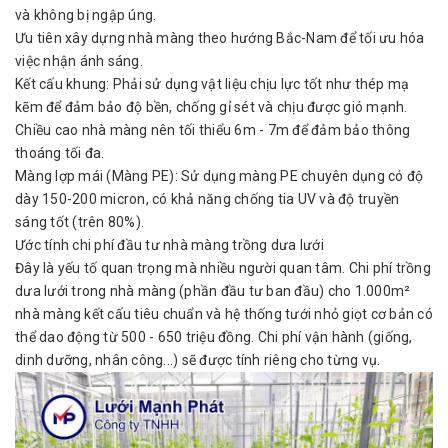
và không bị ngập úng.
Ưu tiên xây dựng nhà màng theo hướng Bắc-Nam để tối ưu hóa
việc nhận ánh sáng.
Kết cấu khung: Phải sử dụng vật liệu chịu lực tốt như thép mạ
kẽm để đảm bảo độ bền, chống gỉ sét và chịu được gió mạnh.
Chiều cao nhà màng nên tối thiểu 6m - 7m để đảm bảo thông
thoáng tối đa.
Màng lợp mái (Màng PE): Sử dụng màng PE chuyên dụng có độ
dày 150-200 micron, có khả năng chống tia UV và độ truyền
sáng tốt (trên 80%).
Ước tính chi phí đầu tư nhà màng trồng dưa lưới
Đây là yếu tố quan trọng mà nhiều người quan tâm. Chi phí trồng
dưa lưới trong nhà màng (phần đầu tư ban đầu) cho 1.000m²
nhà màng kết cấu tiêu chuẩn và hệ thống tưới nhỏ giọt cơ bản có
thể dao động từ 500 - 650 triệu đồng. Chi phí vận hành (giống,
dinh dưỡng, nhân công...) sẽ được tính riêng cho từng vụ.