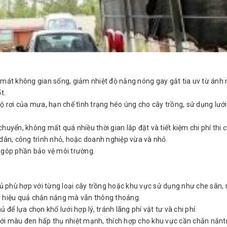
m mát không gian sống, giảm nhiệt độ nắng nóng gay gắt tia uv từ án
t.
độ rơi của mưa, hạn chế tình trạng héo úng cho cây trồng, sử dụng lư
chuyển, không mất quá nhiều thời gian lắp đặt và tiết kiệm chi phí th
 dân, công trình nhỏ, hoặc doanh nghiệp vừa và nhỏ.
và góp phần bảo vệ môi trường.
phủ phù hợp với từng loại cây trồng hoặc khu vực sử dụng như che sân,
 hiệu quả chắn nắng mà vẫn thông thoáng.
 để lựa chọn khổ lưới hợp lý, tránh lãng phí vật tư và chi phí.
ưới màu đen hấp thụ nhiệt mạnh, thích hợp cho khu vực cần chắn nắnt