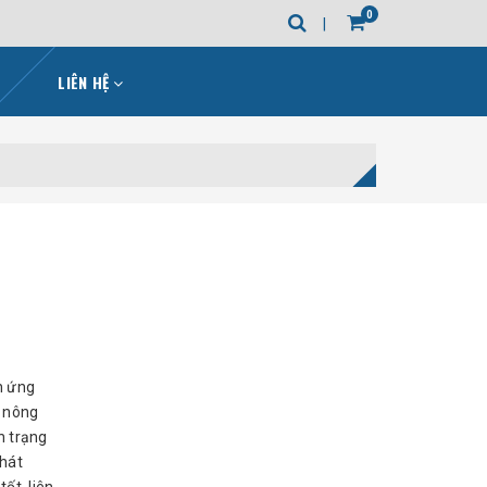
0
LIÊN HỆ
h ứng
ư nông
h trạng
Phát