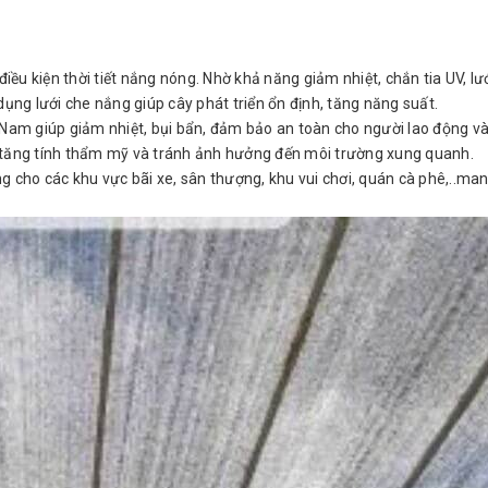
 điều kiện thời tiết nắng nóng. Nhờ khả năng giảm nhiệt, chắn tia UV, l
sử dụng lưới che nắng giúp cây phát triển ổn định, tăng năng suất.
t Nam giúp giảm nhiệt, bụi bẩn, đảm bảo an toàn cho người lao động 
m tăng tính thẩm mỹ và tránh ảnh hưởng đến môi trường xung quanh.
 cho các khu vực bãi xe, sân thượng, khu vui chơi, quán cà phê,..m