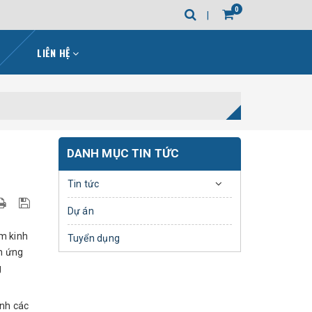
0
LIÊN HỆ
DANH MỤC TIN TỨC
Tin tức
Dự án
âm kinh
Tuyển dụng
nh ứng
g
anh các