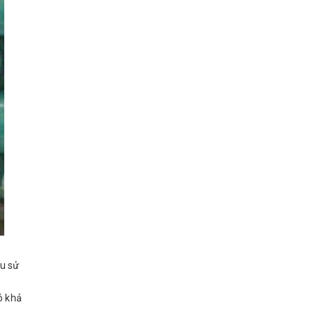
ầu sử
ó khả