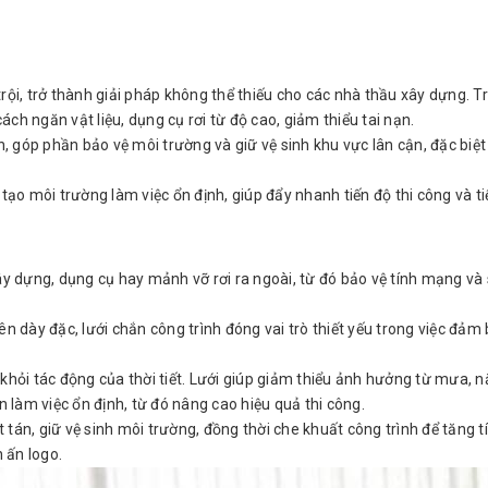
rội, trở thành giải pháp không thể thiếu cho các nhà thầu xây dựng. T
ch ngăn vật liệu, dụng cụ rơi từ độ cao, giảm thiểu tai nạn.
n, góp phần bảo vệ môi trường và giữ vệ sinh khu vực lân cận, đặc biệ
tạo môi trường làm việc ổn định, giúp đẩy nhanh tiến độ thi công và ti
xây dựng, dụng cụ hay mảnh vỡ rơi ra ngoài, từ đó bảo vệ tính mạng và
.
ên dày đặc, lưới chắn công trình đóng vai trò thiết yếu trong việc đảm
khỏi tác động của thời tiết. Lưới giúp giảm thiểu ảnh hưởng từ mưa, 
n làm việc ổn định, từ đó nâng cao hiệu quả thi công.
t tán, giữ vệ sinh môi trường, đồng thời che khuất công trình để tăng t
 ấn logo.