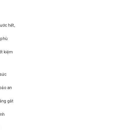
rước hết,
t phù
ết kiệm
 sức
 bảo an
nắng gắt
ính