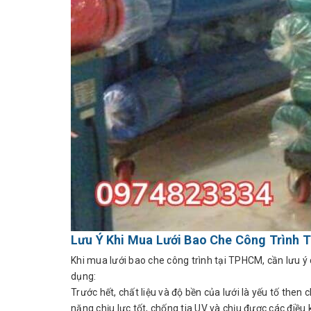
Lưu Ý Khi Mua Lưới Bao Che Công Trình
Khi mua lưới bao che công trình tại TPHCM, cần lưu 
dụng:
Trước hết, chất liệu và độ bền của lưới là yếu tố the
năng chịu lực tốt, chống tia UV và chịu được các điều 