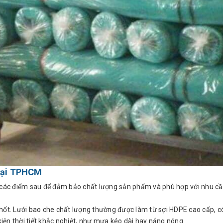
 Tại TPHCM
ý các điểm sau để đảm bảo chất lượng sản phẩm và phù hợp với nhu c
n chốt. Lưới bao che chất lượng thường được làm từ sợi HDPE cao cấp, c
kiện thời tiết khắc nghiệt, như mưa kéo dài hay nắng nóng.