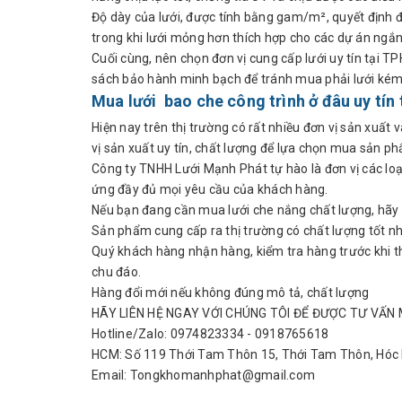
Độ dày của lưới, được tính bằng gam/m², quyết định đ
trong khi lưới mỏng hơn thích hợp cho các dự án ngắn
Cuối cùng, nên chọn đơn vị cung cấp lưới uy tín tại 
sách bảo hành minh bạch để tránh mua phải lưới kém
Mua lưới bao che công trình ở đâu uy tí
Hiện nay trên thị trường có rất nhiều đơn vị sản xuất
vị sản xuất uy tín, chất lượng để lựa chọn mua sản p
Công ty TNHH Lưới Mạnh Phát tự hào là đơn vị các loại
ứng đầy đủ mọi yêu cầu của khách hàng.
Nếu bạn đang cần mua lưới che nắng chất lượng, hãy l
Sản phẩm cung cấp ra thị trường có chất lượng tốt nh
Quý khách hàng nhận hàng, kiểm tra hàng trước khi t
chu đáo.
Hàng đổi mới nếu không đúng mô tả, chất lượng
HÃY LIÊN HỆ NGAY VỚI CHÚNG TÔI ĐỂ ĐƯỢC TƯ VẤN 
Hotline/Zalo: 0974823334 - 0918765618
HCM: Số 119 Thới Tam Thôn 15, Thới Tam Thôn, Hóc
Email: Tongkhomanhphat@gmail.com