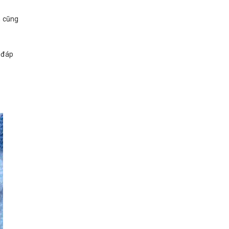
n cũng
 đáp