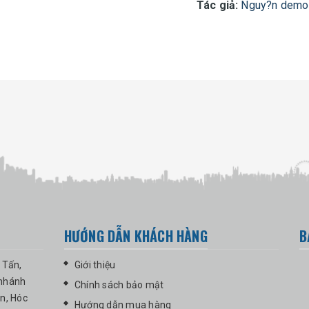
Tác giả:
Nguy?n demo 
HƯỚNG DẪN KHÁCH HÀNG
B
 Tấn,
Giới thiệu
 nhánh
Chính sách bảo mật
n, Hóc
Hướng dẫn mua hàng