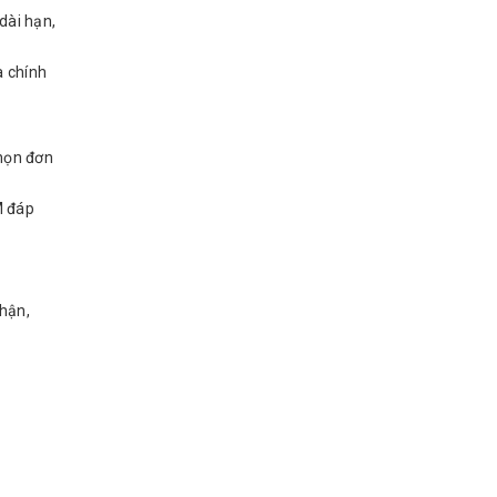
dài hạn,
à chính
chọn đơn
M đáp
thận,