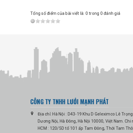
Tổng số điểm của bài viết là: 0 trong 0 đánh giá
CÔNG TY TNHH LƯỚI MẠNH PHÁT
Địa chỉ: Hà Nội : D43-19 Khu D Geleximco Lê Trọng
Dương Nội, Hà Đông, Hà Nội 10000, Việt Nam. Chi
HCM : 120/5D tổ 101 ấp Tam Đông, Thới Tam Thô