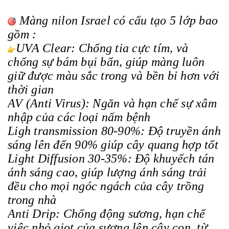
Màng nilon Israel có cấu tạo 5 lớp bao
gồm :
UVA Clear: Chống tia cực tím, và
chống sự bám bụi bẩn, giúp màng luôn
giữ được màu sắc trong và bền bỉ hơn với
thời gian
AV (Anti Virus): Ngăn và hạn chế sự xâm
nhập của các loại nấm bệnh
Ligh transmission 80-90%: Độ truyền ánh
sáng lên đến 90% giúp cây quang hợp tốt
Light Diffusion 30-35%: Độ khuyếch tán
ánh sáng cao, giúp lượng ánh sáng trải
đều cho mọi ngóc ngách của cây trồng
trong nhà
Anti Drip: Chống động sương, hạn chế
việc nhỏ giọt của sương lên cây con, từ