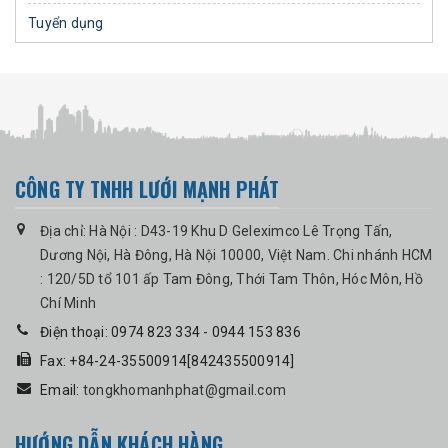
Tuyển dụng
CÔNG TY TNHH LƯỚI MẠNH PHÁT
Địa chỉ: Hà Nội : D43-19 Khu D Geleximco Lê Trọng Tấn,
Dương Nội, Hà Đông, Hà Nội 10000, Việt Nam. Chi nhánh HCM
: 120/5D tổ 101 ấp Tam Đông, Thới Tam Thôn, Hóc Môn, Hồ
Chí Minh
Điện thoại: 0974 823 334 - 0944 153 836
Fax: +84-24-35500914[842435500914]
Email:
tongkhomanhphat@gmail.com
HƯỚNG DẪN KHÁCH HÀNG