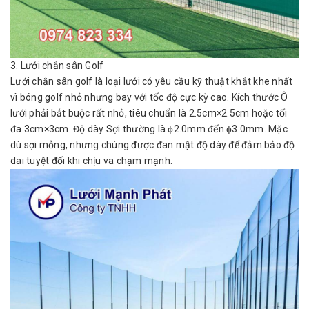
3. Lưới chắn sân Golf
Lưới chắn sân golf là loại lưới có yêu cầu kỹ thuật khắt khe nhất
vì bóng golf nhỏ nhưng bay với tốc độ cực kỳ cao. Kích thước Ô
lưới phải bắt buộc rất nhỏ, tiêu chuẩn là 2.5cm×2.5cm hoặc tối
đa 3cm×3cm. Độ dày Sợi thường là ϕ2.0mm đến ϕ3.0mm. Mặc
dù sợi mỏng, nhưng chúng được đan mật độ dày để đảm bảo độ
dai tuyệt đối khi chịu va chạm mạnh.