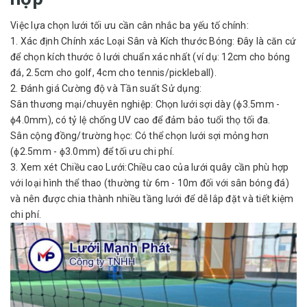
Việc lựa chọn lưới tối ưu cần cân nhắc ba yếu tố chính:
1. Xác định Chính xác Loại Sân và Kích thước Bóng: Đây là căn cứ
để chọn kích thước ô lưới chuẩn xác nhất (ví dụ: 12cm cho bóng
đá, 2.5cm cho golf, 4cm cho tennis/pickleball).
2. Đánh giá Cường độ và Tần suất Sử dụng:
Sân thương mại/chuyên nghiệp: Chọn lưới sợi dày (ϕ3.5mm -
ϕ4.0mm), có tỷ lệ chống UV cao để đảm bảo tuổi thọ tối đa.
Sân cộng đồng/trường học: Có thể chọn lưới sợi mỏng hơn
(ϕ2.5mm - ϕ3.0mm) để tối ưu chi phí.
3. Xem xét Chiều cao Lưới:Chiều cao của lưới quây cần phù hợp
với loại hình thể thao (thường từ 6m - 10m đối với sân bóng đá)
và nên được chia thành nhiều tầng lưới để dễ lắp đặt và tiết kiệm
chi phí.