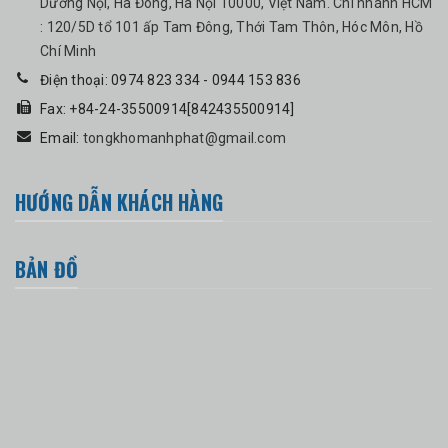
Dương Nội, Hà Đông, Hà Nội 10000, Việt Nam. Chi nhánh HCM
: 120/5D tổ 101 ấp Tam Đông, Thới Tam Thôn, Hóc Môn, Hồ
Chí Minh
Điện thoại: 0974 823 334 - 0944 153 836
Fax: +84-24-35500914[842435500914]
Email:
tongkhomanhphat@gmail.com
HƯỚNG DẪN KHÁCH HÀNG
BẢN ĐỒ