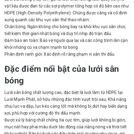
vật liệu được đan từ các sợi polymer tổng hợp có độ bền cao như
HDPE (High-Density Polyethylene). Chúng được căng và cố định
xung quanh các khu vực sân thể thao nhằm:
Chắn bóng: Ngăn không cho bóng bay ra khỏi khu vực sân chơi,
tiết kiệm thời gian nhặt bóng và duy trì nhịp độ trận đấu.
Đảm bảo an toàn: Bảo vệ người qua lại và các công trình lân cận
khỏi những cú va chạm mạnh từ bóng.
Phân định ranh giới: Xác định rõ ràng phạm vi sân thi đấu.
Đặc điểm nổi bật của lưới sân
bóng
Lưới sân bóng chất lượng cao, đặc biệt là lưới làm từ HDPE tại
Lưới Mạnh Phát, sở hữu những đặc tính vượt trội sau: Khả năng
chịu lực va đập, lực kéo căng tốt mà không bị đứt hay biến dạng
sợi, phù hợp với cường độ thi đấu mạnh.
Được xử lý bằng chất chống tia cực tím, giúp lưới không bị giòn,
mục nát hay phai màu dưới tác động của nắng nóng và thời tiết
khắc nghiệt. Bền bỉ dưới các điều kiện môi trường như mưa, gió,