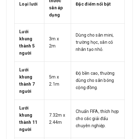
thước
Loại lưới
Đặc điểm nổi bật
sân áp
dụng
Lưới
Dùng cho sân mini,
khung
3m x
trường học, sân cỏ
thành 5
2m
nhân tạo nhỏ.
người
Lưới
Độ bền cao, thường
khung
5m x
dùng cho sân bóng
thành 7
2.1m
cộng đồng.
người
Lưới
Chuẩn FIFA, thích hợp
khung
7.32m x
cho các giải đấu
thành 11
2.44m
chuyên nghiệp.
người