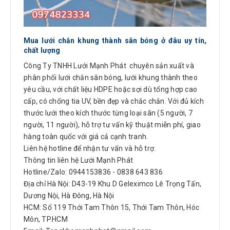
Mua lưới chắn khung thành sân bóng ở đâu uy tín,
chất lượng
Công Ty TNHH Lưới Mạnh Phát chuyên sản xuất và
phân phối lưới chắn sân bóng, lưới khung thành theo
yêu cầu, với chất liệu HDPE hoặc sợi dù tổng hợp cao
cấp, có chống tia UV, bền đẹp và chắc chắn. Với đủ kích
thước lưới theo kích thước từng loại sân (5 người, 7
người, 11 người), hỗ trợ tư vấn kỹ thuật miễn phí, giao
hàng toàn quốc với giá cả cạnh tranh.
Liên hệ hotline để nhận tư vấn và hỗ trợ.
Thông tin liên hệ Lưới Mạnh Phát
Hotline/Zalo: 0944153836 - 0838 643 836
Địa chỉ Hà Nội: D43-19 Khu D Geleximco Lê Trọng Tấn,
Dương Nội, Hà Đông, Hà Nội
HCM: Số 119 Thới Tam Thôn 15, Thới Tam Thôn, Hóc
Môn, TP.HCM