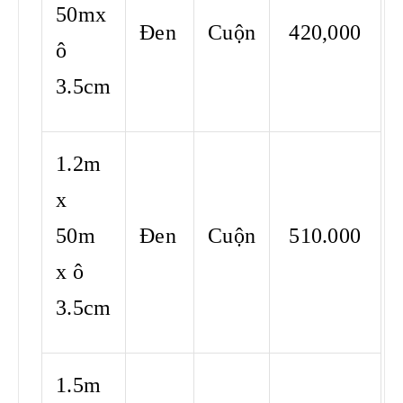
50mx
Đen
Cuộn
420,000
ô
3.5cm
1.2m
x
50m
Đen
Cuộn
510.000
x ô
3.5cm
1.5m