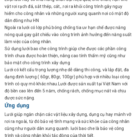
vật rơi rạch đá, sắt thép, cát,..rơi ra khỏi công trình gây nguy
hiểm cho công nhân và những người xung quanh nơi có mật độ
dân đông như HN
Ngoài ra lưới có lớp phủ bóng chống tia uv hạn chế được nắng
nóng quá gay gắt chiếu vào công trình ảnh hưởng đến năng suất
làm việc của công nhân.
Sử dụng lưới bao che công trình giúp che được các phần công
trình chưa được hoàn thiện, nâng cao tính thẩm mỹ cũng như
bảo mật cho công trình xây dựng
Lưới có kết cấu trọng lượng nhẹ dễ dàng thi công, và lắp đặt, đa
dạng định lượng ( 60gr, 80gr, 100gr) phù hợp với nhiều loại công
trình có quy mô khác nhau.Lưới được sản xuất tại Việt Nam với
độ bền cao lên đến 5 năm, chống rách, chống mục nát và chịu
được sức nặng.
Ứng dụng
Lưới giúp ngăn chặn các vật liệu xây dựng, dụng cụ hay mảnh vỡ
rơi ra ngoài, từ đó bảo vệ tính mạng và sức khỏe của công nhân
cũng như người dân xung quanh. lưới bao che là bảo vệ công
trình và công nhân khỏi tác động của thời tiết.