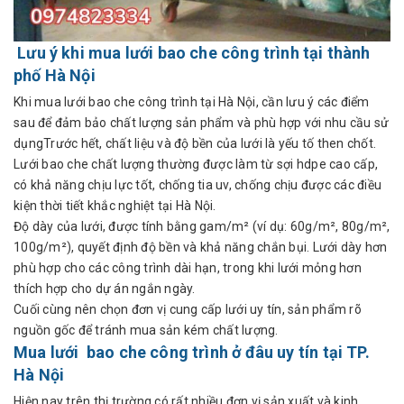
Lưu ý khi mua lưới bao che công trình tại thành
phố Hà Nội
Khi mua lưới bao che công trình tại Hà Nội, cần lưu ý các điểm
sau để đảm bảo chất lượng sản phẩm và phù hợp với nhu cầu sử
dụngTrước hết, chất liệu và độ bền của lưới là yếu tố then chốt.
Lưới bao che chất lượng thường được làm từ sợi hdpe cao cấp,
có khả năng chịu lực tốt, chống tia uv, chống chịu được các điều
kiện thời tiết khắc nghiệt tại Hà Nội.
Độ dày của lưới, được tính bằng gam/m² (ví dụ: 60g/m², 80g/m²,
100g/m²), quyết định độ bền và khả năng chắn bụi. Lưới dày hơn
phù hợp cho các công trình dài hạn, trong khi lưới mỏng hơn
thích hợp cho dự án ngắn ngày.
Cuối cùng nên chọn đơn vị cung cấp lưới uy tín, sản phẩm rõ
nguồn gốc để tránh mua sản kém chất lượng.
Mua lưới bao che công trình ở đâu uy tín tại TP.
Hà Nội
Hiện nay trên thị trường có rất nhiều đơn vị sản xuất và kinh