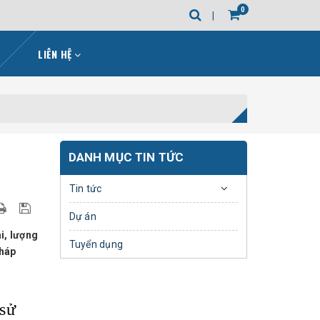
0
LIÊN HỆ
DANH MỤC TIN TỨC
Tin tức
Dự án
i, lượng
Tuyển dụng
pháp
 sử