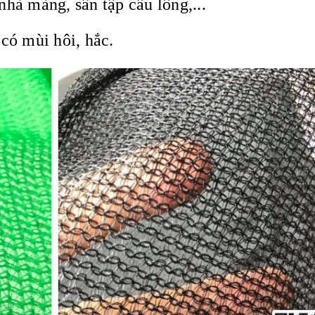
hà màng, sân tập cầu lông,...
 có mùi hôi, hắc.