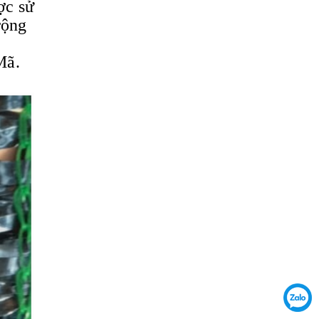
ợc sử
rộng
Mã.