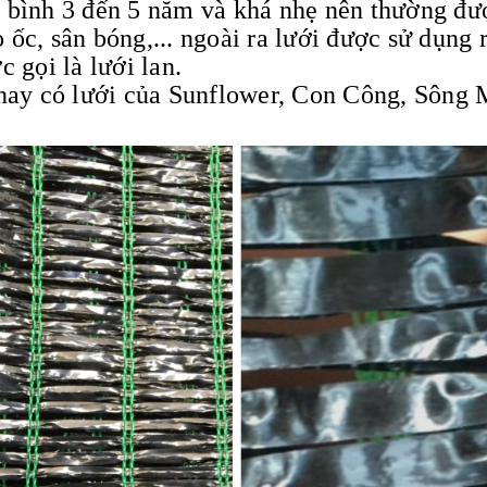
g bình 3 đến 5 năm và khá nhẹ nên thường đư
ốc, sân bóng,... ngoài ra lưới được sử dụng 
 gọi là lưới lan.
 nay có lưới của Sunflower, Con Công, Sông 