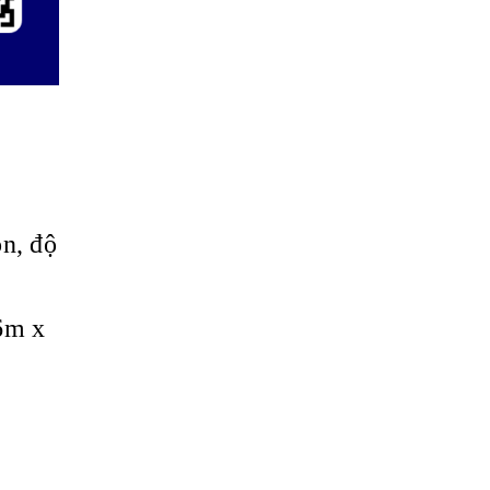
òn, độ
6m x