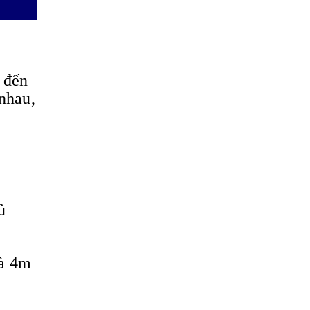
 đến
nhau,
c
ủ
và 4m