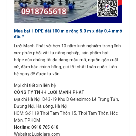
Mua bạt HDPE dài 100 m x rộng 5.0 m x dày 0.4 mmở
đâu?
Lưới Mạnh Phát với hơn 10 năm kinh nghiệm trong lĩnh
vực phân phối vật tư nông nghiệp, sản phẩm bạt
hdpe của chúng tôi đa dạng mẫu mã, nguồn gốc xuất
xứ, đảm bảo chính hãng, giá tốt nhất toàn quốc. Liên
hệ ngay để được tư vấn
Mọi chi tiết xin liên hệ:
CÔNG TY TNHH LƯỚI MẠNH PHÁT
Địa chỉ Hà Nội: D43-19 Khu D Geleximco Lê Trọng Tấn,
Dương Nội, Hà Đông, Hà Nội
HCM: Số 119 Thới Tam Thôn 15, Thới Tam Thôn, Hóc
Môn, TP.HCM
Hotline: 0918 765 618
Website: Luoigiare.com