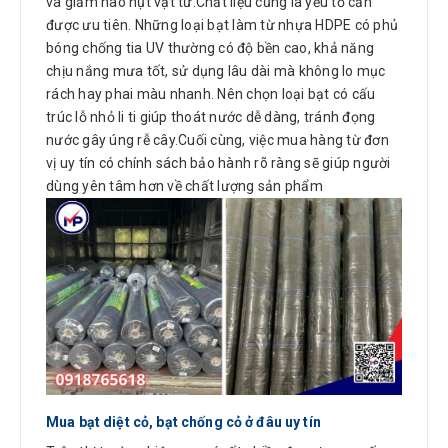
và giảm hao hụt vật tư.Chất liệu cũng là yếu tố cần
được ưu tiên. Những loại bạt làm từ nhựa HDPE có phủ
bóng chống tia UV thường có độ bền cao, khả năng
chịu nắng mưa tốt, sử dụng lâu dài mà không lo mục
rách hay phai màu nhanh. Nên chọn loại bạt có cấu
trúc lỗ nhỏ li ti giúp thoát nước dễ dàng, tránh đọng
nước gây úng rễ cây.Cuối cùng, việc mua hàng từ đơn
vị uy tín có chính sách bảo hành rõ ràng sẽ giúp người
dùng yên tâm hơn về chất lượng sản phẩm
Mua bạt diệt cỏ, bạt chống cỏ ở đâu uy tín