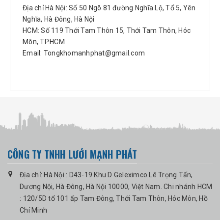
Địa chỉ Hà Nội: Số 50 Ngõ 81 đường Nghĩa Lộ, Tổ 5, Yên
Nghĩa, Hà Đông, Hà Nội
HCM: Số 119 Thới Tam Thôn 15, Thới Tam Thôn, Hóc
Môn, TP.HCM
Email: Tongkhomanhphat@gmail.com
CÔNG TY TNHH LƯỚI MẠNH PHÁT
Địa chỉ: Hà Nội : D43-19 Khu D Geleximco Lê Trọng Tấn,
Dương Nội, Hà Đông, Hà Nội 10000, Việt Nam. Chi nhánh HCM
: 120/5D tổ 101 ấp Tam Đông, Thới Tam Thôn, Hóc Môn, Hồ
Chí Minh