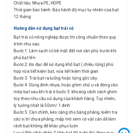
Chất liệu: Nhựa PE, HDPE
Thời gian bảo hành: Bảo hành độ mục tự nhiên của bạt
12 tháng
Hướng dẫn sử dụng bạt trải cỏ
Bạt trải cỏ nông nghiệp được thi công chuẩn theo quy
trình như sau:
Bước 1: Làm sạch cỏ bề mặt đất nơi cần phủ trước khi
phủ bạt lên.
Bước 2: Đo đạc để sử dụng khổ bạt ( chiều rộng) phù
hợp vừa tiết kiệm bạt, vừa tiết kiệm thời gian.
Bước 3: Trải bạt ra luống hoặc từng gốc cây.
Bước 4: Dùng đinh nhựa, hoặc ghim chữ u và đóng vào
mép bạt sau khi trải ở bước 3. khoảng cách cách ghim
tùy theo nhu cầu sử dụng của khách hàng. Tuy nhiên,
lý tưởng nhất là 50cm/ 1 đinh.
Bước 5: Căn chỉnh, kéo căng cho bằng phẳng, kiểm tra
các vị trí chưa phẳng, mấp mô xem có vật cản dễ làm
rách bạt không để khắc phục luôn
Lưu ý:Nếu phải ghép 2 tấm bạt thì tuân thủ theo quy