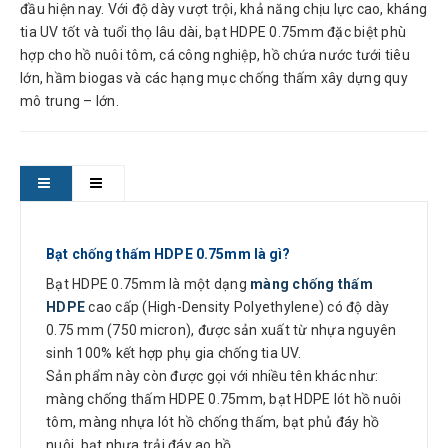
đầu hiện nay. Với độ dày vượt trội, khả năng chịu lực cao, kháng
tia UV tốt và tuổi thọ lâu dài, bạt HDPE 0.75mm đặc biệt phù
hợp cho hồ nuôi tôm, cá công nghiệp, hồ chứa nước tưới tiêu
lớn, hầm biogas và các hạng mục chống thấm xây dựng quy
mô trung – lớn.
Bạt chống thấm HDPE 0.75mm là gì?
Bạt HDPE 0.75mm là một dạng
màng chống thấm
HDPE
cao cấp (High-Density Polyethylene) có độ dày
0.75 mm (750 micron), được sản xuất từ nhựa nguyên
sinh 100% kết hợp phụ gia chống tia UV.
Sản phẩm này còn được gọi với nhiều tên khác như:
màng chống thấm HDPE 0.75mm, bạt HDPE lót hồ nuôi
tôm, màng nhựa lót hồ chống thấm, bạt phủ đáy hồ
nuôi, bạt nhựa trải đáy ao hồ,…