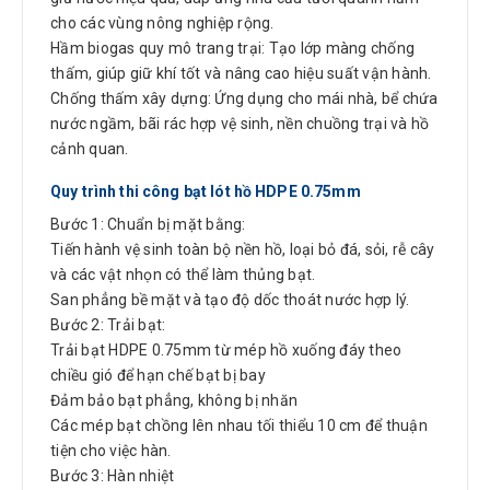
cho các vùng nông nghiệp rộng.
Hầm biogas quy mô trang trại: Tạo lớp màng chống
thấm, giúp giữ khí tốt và nâng cao hiệu suất vận hành.
Chống thấm xây dựng: Ứng dụng cho mái nhà, bể chứa
nước ngầm, bãi rác hợp vệ sinh, nền chuồng trại và hồ
cảnh quan.
Quy trình thi công bạt lót hồ HDPE 0.75mm
Bước 1: Chuẩn bị mặt bằng:
Tiến hành vệ sinh toàn bộ nền hồ, loại bỏ đá, sỏi, rễ cây
và các vật nhọn có thể làm thủng bạt.
San phẳng bề mặt và tạo độ dốc thoát nước hợp lý.
Bước 2: Trải bạt:
Trải bạt HDPE 0.75mm từ mép hồ xuống đáy theo
chiều gió để hạn chế bạt bị bay
Đảm bảo bạt phẳng, không bị nhăn
Các mép bạt chồng lên nhau tối thiểu 10 cm để thuận
tiện cho việc hàn.
Bước 3: Hàn nhiệt